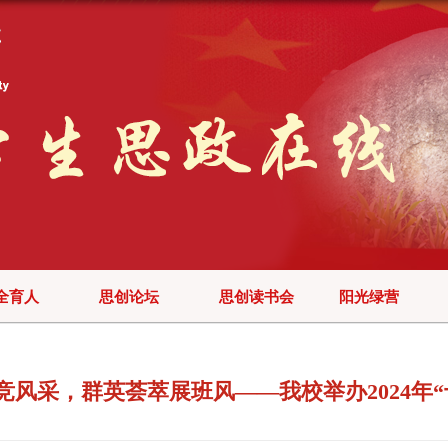
全育人
思创论坛
思创读书会
阳光绿营
风采，群英荟萃展班风——我校举办2024年