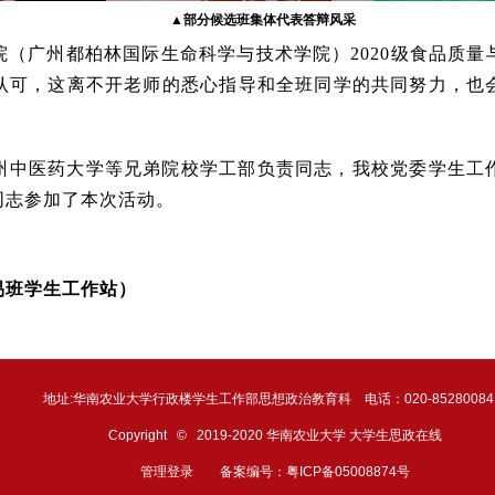
▲
部分候选班集体代表答辩风采
（广州都柏林国际生命科学与技术学院）2020级食品质量
认可，这离不开老师的悉心指导和全班同学的共同努力，也
州中医药大学
等兄弟院校学工部负责同志，我校党委学生工
同志参加了本次活动。
易班学生工作站）
地址:华南农业大学行政楼学生工作部思想政治教育科 电话：020-852800
Copyright © 2019-2020 华南农业大学 大学生思政在线
管理登录
备案编号：粤ICP备05008874号